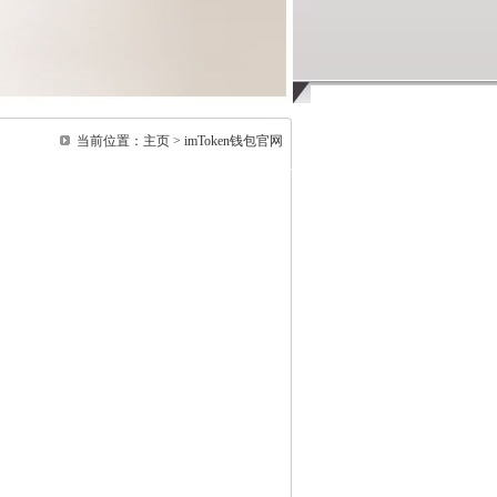
当前位置：
主页
>
imToken钱包官网