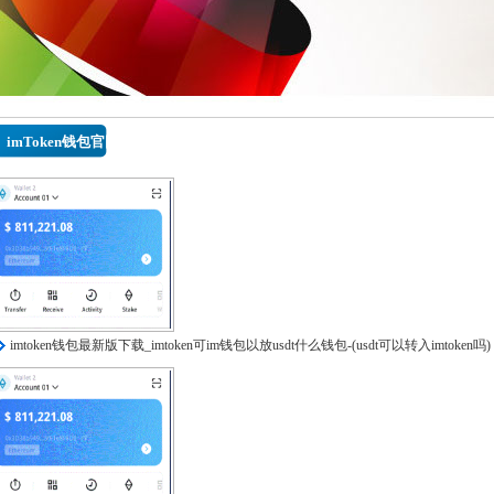
imToken钱包官网
imtoken钱包最新版下载_imtoken可im钱包以放usdt什么钱包-(usdt可以转入imtoken吗)