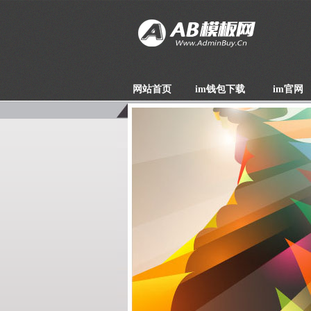
网站首页
im钱包下载
im官网