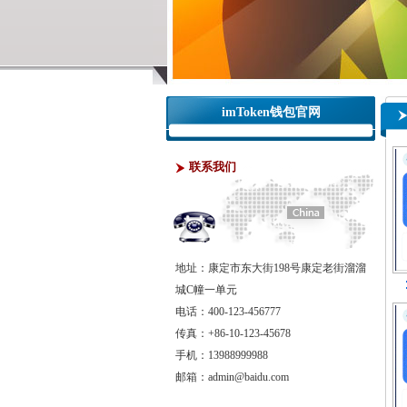
imToken钱包官网
联系我们
地址：康定市东大街198号康定老街溜溜
城C幢一单元
电话：400-123-456777
传真：+86-10-123-45678
手机：13988999988
邮箱：admin@baidu.com